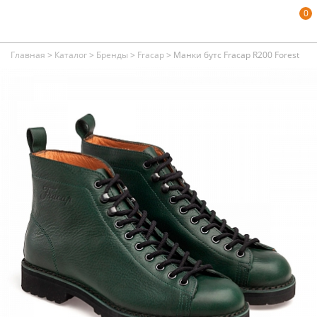
0
Главная
>
Каталог
>
Бренды
>
Fracap
>
Манки бутс Fracap R200 Forest