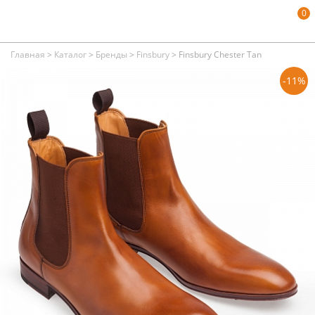
0
Главная
>
Каталог
>
Бренды
>
Finsbury
>
Finsbury Chester Tan
-11%