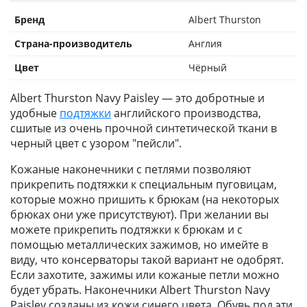
Бренд
Albert Thurston
Страна-производитель
Англия
Цвет
Чёрный
Albert Thurston Navy Paisley — это добротные и
удобные
подтяжки
английского производства,
сшитые из очень прочной синтетической ткани в
черный цвет с узором "пейсли".
Кожаные наконечники с петлями позволяют
прикрепить подтяжки к специальным пуговицам,
которые можно пришить к брюкам (на некоторых
брюках они уже присутствуют). При желании вы
можете прикрепить подтяжки к брюкам и с
помощью металлических зажимов, но имейте в
виду, что консерваторы такой вариант не одобрят.
Если захотите, зажимы или кожаные петли можно
будет убрать. Наконечники Albert Thurston Navy
Paisley созданы из кожи синего цвета. Обувь под эти