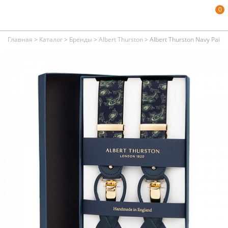
0
Главная
>
Каталог
>
Бренды
>
Albert Thurston
>
Albert Thurston Navy Paisl