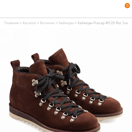
0
Главная
>
Каталог
>
Ботинки
>
Хайкеры
>
Хайкеры Fracap M120 Roc Sued