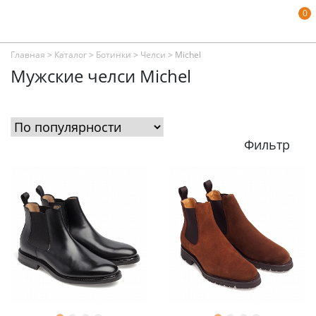
0
Главная
>
Каталог
>
Ботинки
>
Челси
>
Michel
Мужские челси Michel
Фильтр