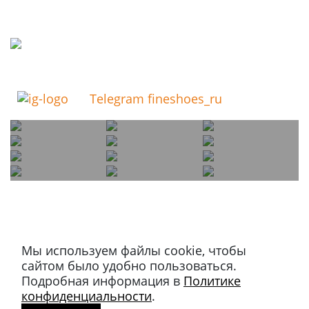
Telegram fineshoes_ru
Мы используем файлы cookie, чтобы
Магазин в Москве
сайтом было удобно пользоваться.
+7 495 66-2-9876
Подробная информация в
Политике
119021
,
г. Москва
,
конфиденциальности
.
ул. Льва Толстого, д. 23/7,