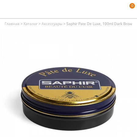
0
Главная
>
Каталог
>
Аксессуары
>
Saphir Pate De Luxe, 100ml Dark Brown