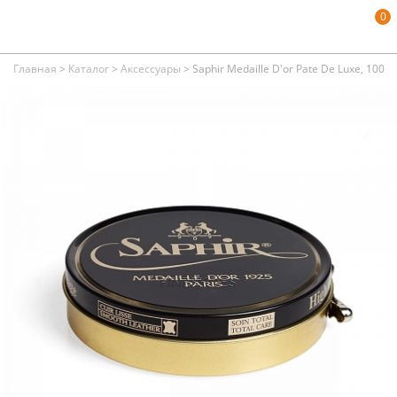
0
Главная
>
Каталог
>
Аксессуары
>
Saphir Medaille D'or Pate De Luxe, 100m