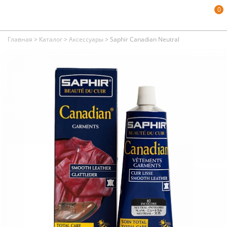
0
Главная
>
Каталог
>
Аксессуары
>
Saphir Canadian Neutral