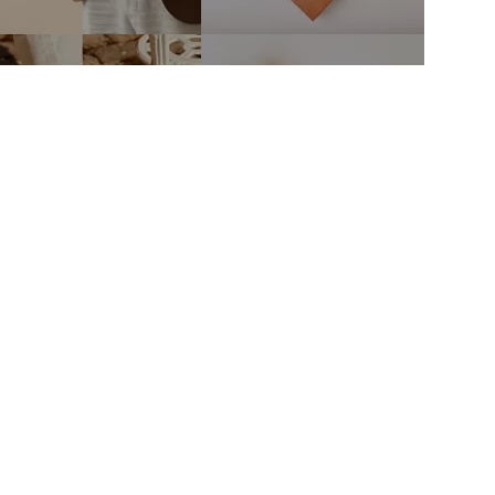
тво
Связаться с нами
mail@fineshoes.ru
Мы в соцсетях
м клиентам