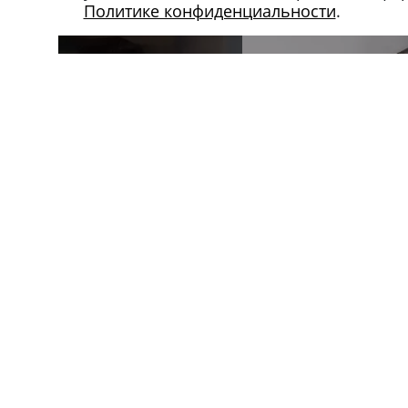
Политике конфиденциальности
.
Магазин в Москве
Магазин в Петербу
+7 495 66-2-9876
+7 812 40-727-60
119021
,
г. Москва
,
191024
,
г. Санкт-Пе
ул. Льва Толстого, д. 23/7,
ул. Миргородская, д.
стр. 3, п. 3, 1 эт.
вход с ул. Кременчу