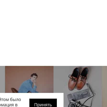
йтом было
рмация в
Принять