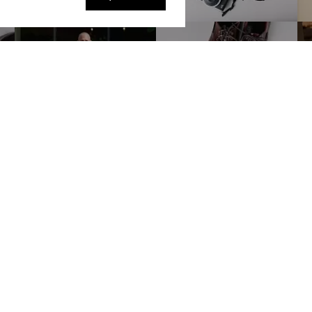
рге
Покупателям
Сотрудничес
О компании
Вакансии
тербург
,
Как оформить заказ
Оптовикам
 20
Доставка и оплата
Мастерским
гская
Обмен и возврат
Корпоративны