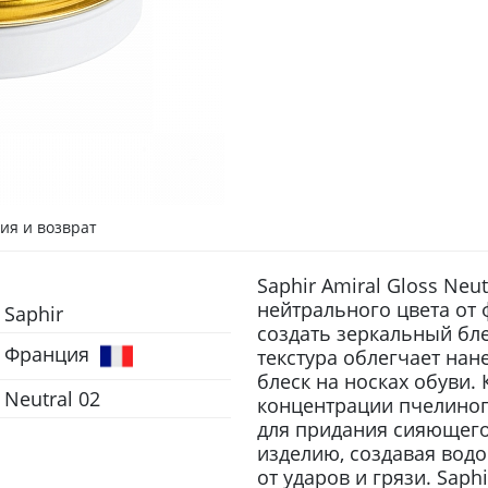
ия и возврат
Saphir Amiral Gloss Neu
нейтрального цвета от 
Saphir
создать зеркальный бл
Франция
текстура облегчает нан
блеск на носках обуви.
Neutral 02
концентрации пчелиног
для придания сияющего
изделию, создавая вод
от ударов и грязи. Saph