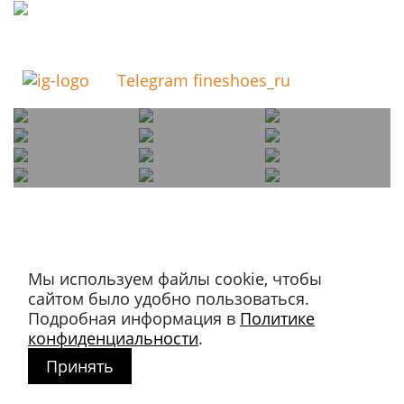
Telegram fineshoes_ru
Мы используем файлы cookie, чтобы
Магазин в Москве
сайтом было удобно пользоваться.
+7 495 66-2-9876
Подробная информация в
Политике
119021
,
г. Москва
,
конфиденциальности
.
ул. Льва Толстого, д. 23/7,
Принять
стр. 3, п. 3, 1 эт.