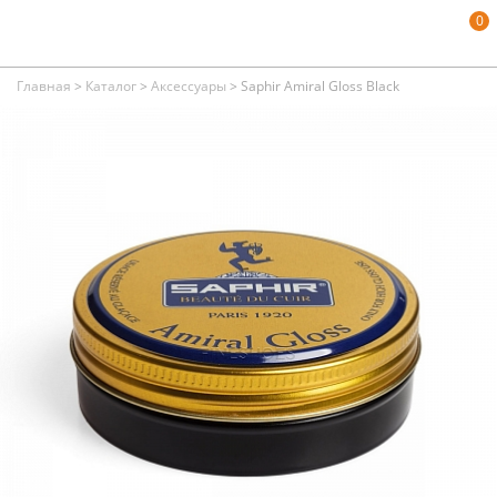
0
Главная
>
Каталог
>
Аксессуары
>
Saphir Amiral Gloss Black