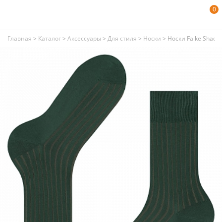
0
Главная
>
Каталог
>
Аксессуары
>
Для стиля
>
Носки
>
Носки Falke Shado