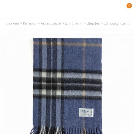
0
Главная
>
Каталог
>
Аксессуары
>
Для стиля
>
Шарфы
>
Edinburgh Lambsw