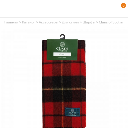
0
Главная
>
Каталог
>
Аксессуары
>
Для стиля
>
Шарфы
>
Clans of Scotland