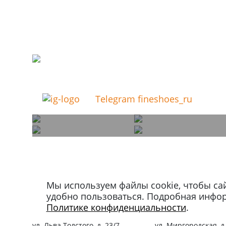
Telegram fineshoes_ru
Мы используем файлы cookie, чтобы са
Магазин в Москве
Магазин в Петербу
удобно пользоваться. Подробная инфо
+7 495 66-2-9876
+7 812 40-727-60
Политике конфиденциальности
.
119021
,
г. Москва
,
191024
,
г. Санкт-Пе
ул. Льва Толстого, д. 23/7,
ул. Миргородская, д.