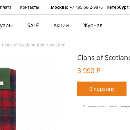
оплата
Контакты
Москва:
+7 495 66-2-9876
Петербург:
суары
SALE
Акции
Журнал
>
Clans of Scotland Robertson Red
Clans of Scotla
3 990 ₽
В корзину
Уточняйте наличие товара