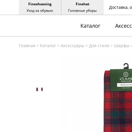
Fineshoesing
Finehat
Доставка, 
Уход за обувью
Головные уборы
Каталог
Аксес
Главная
>
Каталог
>
Аксессуары
>
Для стиля
>
Шарфы