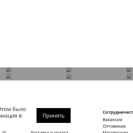
йтом было
рге
Покупателям
Сотрудничес
рмация в
Принять
О компании
Вакансии
тербург
,
Как оформить заказ
Оптовикам
 20
Доставка и оплата
Мастерским