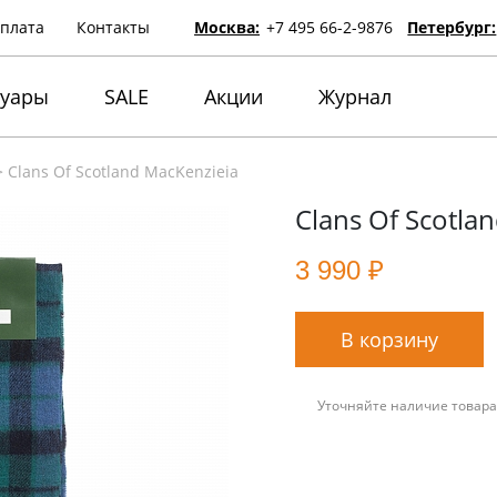
оплата
Контакты
Москва:
+7 495 66-2-9876
Петербург:
суары
SALE
Акции
Журнал
>
Clans Of Scotland MacKenzieia
Clans Of Scotla
3 990 ₽
В корзину
Уточняйте наличие товара