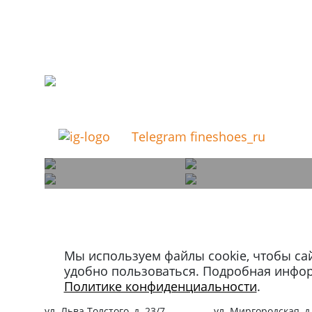
Telegram fineshoes_ru
Мы используем файлы cookie, чтобы са
Магазин в Москве
Магазин в Петербу
удобно пользоваться. Подробная инфо
+7 495 66-2-9876
+7 812 40-727-60
Политике конфиденциальности
.
119021
,
г. Москва
,
191024
,
г. Санкт-Пе
ул. Льва Толстого, д. 23/7,
ул. Миргородская, д.