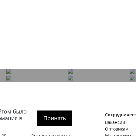
йтом было
рге
Покупателям
Сотрудничес
рмация в
Принять
О компании
Вакансии
тербург
,
Как оформить заказ
Оптовикам
 20
Доставка и оплата
Мастерским