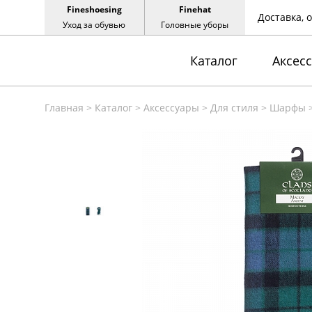
Fineshoesing
Finehat
Доставка, 
Уход за обувью
Головные уборы
Каталог
Аксес
Главная
>
Каталог
>
Аксессуары
>
Для стиля
>
Шарфы