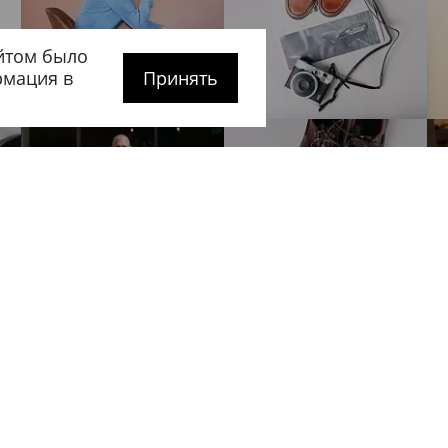
йтом было
рмация в
Принять
рге
Покупателям
Сотрудничес