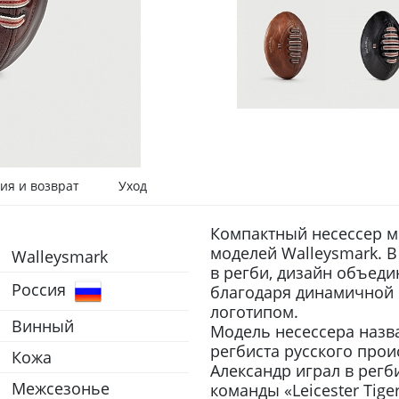
ия и возврат
Уход
Компактный несессер м
моделей Walleysmark. В
Walleysmark
в регби, дизайн объедин
Россия
благодаря динамичной 
логотипом.
Винный
Модель несессера назв
регбиста русского про
Кожа
Александр играл в регб
Межсезонье
команды «Leicester Tige