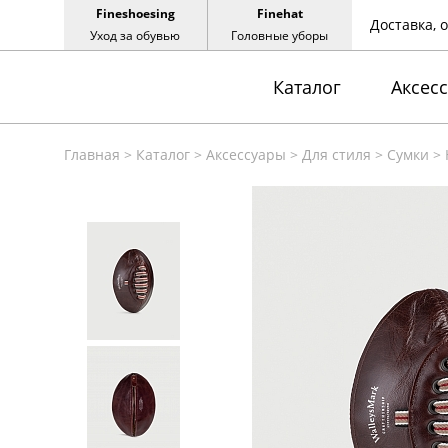
Fineshoesing
Finehat
Доставка, 
Уход за обувью
Головные уборы
Каталог
Аксес
Главная
>
Каталог
>
Аксессуары
>
Для стиля
>
Сумки
>