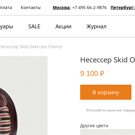
оплата
Контакты
Москва:
+7 495 66-2-9876
Петербург:
суары
SALE
Акции
Журнал
Несессер Skid Overripe Cherry
Несессер Skid O
9 100 ₽
В корзину
Уточняйте наличие товара
Другие цвета