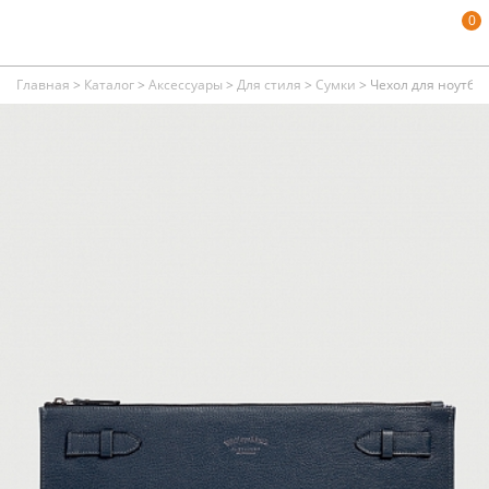
0
Главная
>
Каталог
>
Аксессуары
>
Для стиля
>
Сумки
>
Чехол для ноутбук