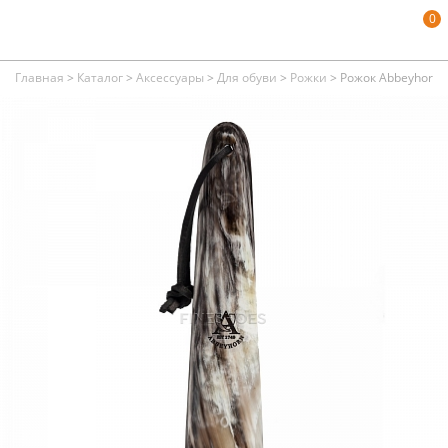
0
Главная
>
Каталог
>
Аксессуары
>
Для обуви
>
Рожки
>
Рожок Abbeyhorn