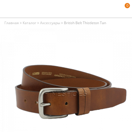
0
Главная
>
Каталог
>
Аксессуары
>
British Belt Thistleton Tan