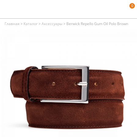
0
Главная
>
Каталог
>
Аксессуары
>
Berwick Repello Gum Oil Polo Brown