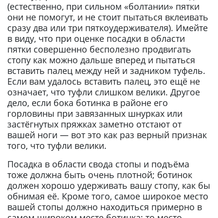
(естественно, при сильном «болтании» пятки
они не помогут, и не стоит пытаться вклеивать
сразу два или три пяткоудерживателя). Имейте
в виду, что при оценке посадки в области
пятки совершенно бесполезно продвигать
стопу как можно дальше вперед и пытаться
вставить палец между ней и задником туфель.
Если вам удалось вставить палец, это ещё не
означает, что туфли слишком велики. Другое
дело, если бока ботинка в районе его
горловины при завязанных шнурках или
застёгнутых пряжках заметно отстают от
вашей ноги — вот это как раз верный признак
того, что туфли велики.
Посадка в области свода стопы и подъёма
тоже должна быть очень плотной; ботинок
должен хорошо удерживать вашу стопу, как бы
обнимая её. Кроме того, самое широкое место
вашей стопы должно находиться примерно в
самом широком месте ботинка; то место