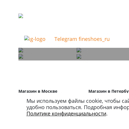
Telegram fineshoes_ru
Магазин в Москве
Магазин в Петербу
+7 495 66-2-9876
+7 812 40-727-60
Мы используем файлы cookie, чтобы са
119021
,
г. Москва
,
191024
,
г. Санкт-Пе
удобно пользоваться. Подробная инфо
ул. Льва Толстого, д. 23/7,
ул. Миргородская, д.
Политике конфиденциальности
.
стр. 3, п. 3, 1 эт.
вход с ул. Кременчу