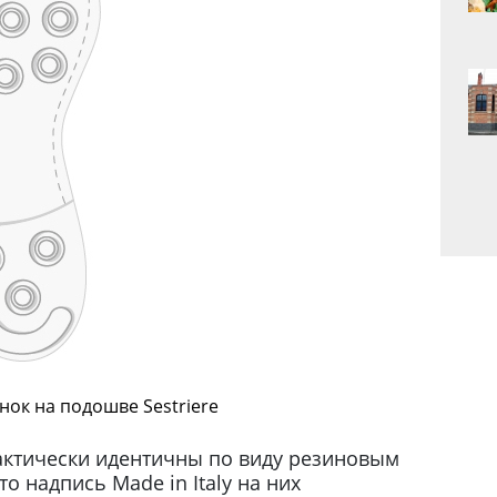
ок на подошве Sestriere
актически идентичны по виду резиновым
то надпись Made in Italy на них