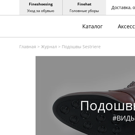
Fineshoesing
Finehat
Доставка, 
Уход за обувью
Головные уборы
Каталог
Аксес
Главная
>
Журнал
>
Подошвы Sestriere
Подошвы
#ВИД