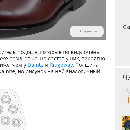
Ск
Поделиться
одитель подошв, которые по виду очень
е резиновые, но состав у них, вероятно,
ниже, чем у
Dainte
и
Ridgeway
. Толщина
ainite, но рисунок на ней аналогичный.
Чи