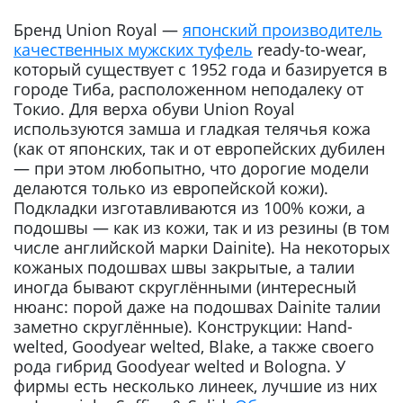
Бренд Union Royal —
японский производитель
качественных мужских туфель
ready-to-wear,
который существует с 1952 года и базируется в
городе Тиба, расположенном неподалеку от
Токио. Для верха обуви Union Royal
используются замша и гладкая телячья кожа
(как от японских, так и от европейских дубилен
— при этом любопытно, что дорогие модели
делаются только из европейской кожи).
Подкладки изготавливаются из 100% кожи, а
подошвы — как из кожи, так и из резины (в том
числе английской марки Dainite). На некоторых
кожаных подошвах швы закрытые, а талии
иногда бывают скруглёнными (интересный
нюанс: порой даже на подошвах Dainite талии
заметно скруглённые). Конструкции: Hand-
welted, Goodyear welted, Blake, а также своего
рода гибрид Goodyear welted и Bologna. У
фирмы есть несколько линеек, лучшие из них