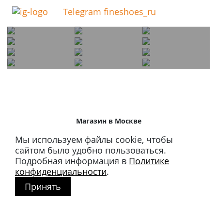
Telegram fineshoes_ru
Магазин в Москве
+7 495 66-2-9876
Мы используем файлы cookie, чтобы
119021
,
г. Москва
,
сайтом было удобно пользоваться.
ул. Льва Толстого, д. 23/7,
Подробная информация в
Политике
стр. 3, п. 3, 1 эт.
конфиденциальности
.
Принять
Режим работы:
пн-пт: 11:00 – 21:00
сб-вс и праздники: 11:00 – 19:00