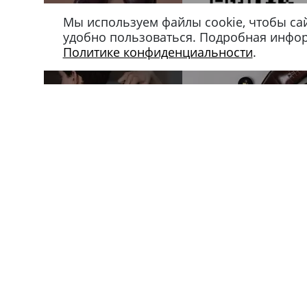
Мы используем файлы cookie, чтобы са
удобно пользоваться. Подробная инфо
Политике конфиденциальности
.
Магазин в Москве
Магазин в Петербу
+7 495 66-2-9876
+7 812 40-727-60
119021
,
г. Москва
,
191024
,
г. Санкт-Пе
ул. Льва Толстого, д. 23/7,
ул. Миргородская, д.