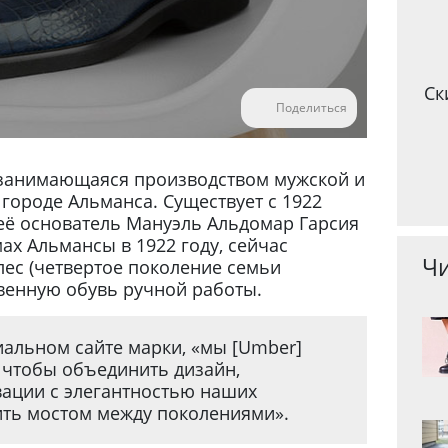
Ск
Поделиться
 занимающаяся производством мужской и
городе Альманса. Существует с 1922
её основатель Мануэль Альдомар Гарсия
х Альмансы в 1922 году, сейчас
Чи
ес (четвертое поколение семьи
венную обувь ручной работы.
иальном сайте марки, «мы [Umber]
 чтобы объединить дизайн,
ации с элегантностью наших
ить мостом между поколениями».