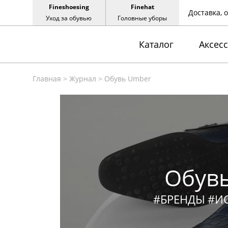
Fineshoesing
Finehat
Доставка, 
Уход за обувью
Головные уборы
Каталог
Аксес
Главная
>
Журнал
>
Обувь Umber
Обув
#БРЕНДЫ
#И