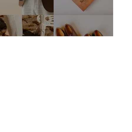
тво
Связаться с нами
mail@fineshoes.ru
Мы в соцсетях