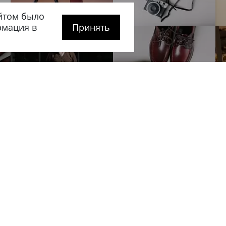
йтом было
рмация в
Принять
рге
Покупателям
Сотрудничес
О компании
Вакансии
тербург
,
Как оформить заказ
Оптовикам
 20
Доставка и оплата
Мастерским