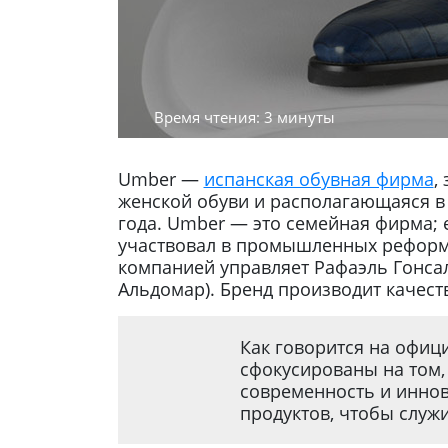
Время чтения: 3 минуты
Umber —
испанская обувная фирма
,
женской обуви и располагающаяся в 
года. Umber — это семейная фирма; 
участвовал в промышленных реформа
компанией управляет Рафаэль Гонсал
Альдомар). Бренд производит качест
Как говорится на офиц
сфокусированы на том,
современность и иннов
продуктов, чтобы служ