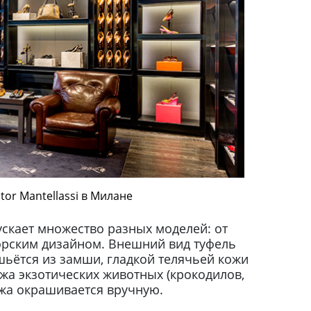
tor Mantellassi в Милане
ускает множество разных моделей: от
орским дизайном. Внешний вид туфель
шьётся из замши, гладкой телячьей кожи
кожа экзотических животных (крокодилов,
ожа окрашивается вручную.