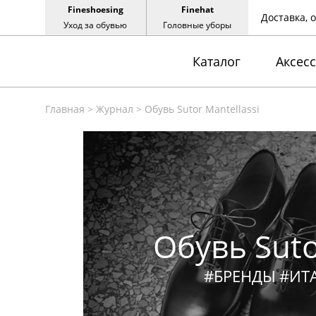
Fineshoesing
Finehat
Доставка, 
Уход за обувью
Головные уборы
Каталог
Аксес
Главная
>
Журнал
>
Обувь Sutor Mantellassi
Обувь Suto
#БРЕНДЫ
#ИТ