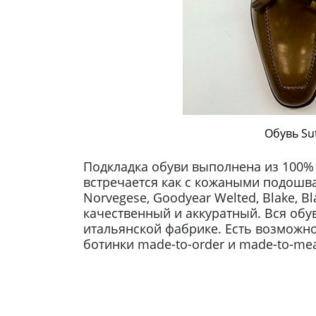
Обувь Sut
Подкладка обуви выполнена из 100%
встречается как с кожаными подошва
Norvegese, Goodyear Welted, Blake, 
качественный и аккуратный. Вся обув
итальянской фабрике. Есть возможно
ботинки made-to-order и made-to-me