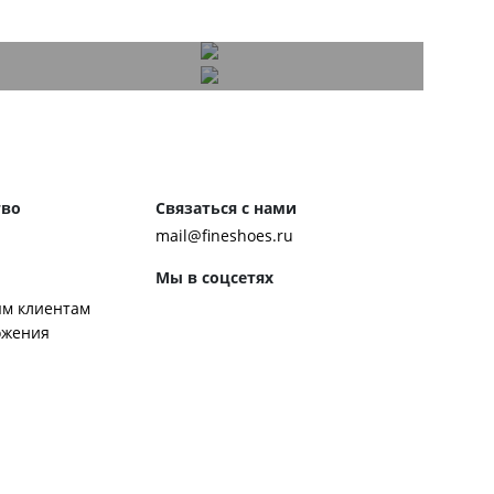
тво
Связаться с нами
mail@fineshoes.ru
Мы в соцсетях
м клиентам
ожения
Способы оплаты
ром журнала
ей:
 обуви
 обувь к костюму
ботинки чакка