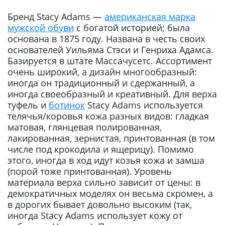
Бренд Stacy Adams —
американская марка
мужской обуви
с богатой историей; была
основана в 1875 году. Названа в честь своих
основателей Уильяма Стэси и Генриха Адамса.
Базируется в штате Массачусетс. Ассортимент
очень широкий, а дизайн многообразный:
иногда он традиционный и сдержанный, а
иногда своеобразный и креативный. Для верха
туфель и
ботинок
Stacy Adams используется
телячья/коровья кожа разных видов: гладкая
матовая, глянцевая полированная,
лакированная, зернистая, принтованная (в том
числе под крокодила и ящерицу). Помимо
этого, иногда в ход идут козья кожа и замша
(порой тоже принтованная). Уровень
материала верха сильно зависит от цены: в
демократичных моделях он весьма скромен, а
в дорогих бывает довольно высоким (так,
иногда Stacy Adams использует кожу от