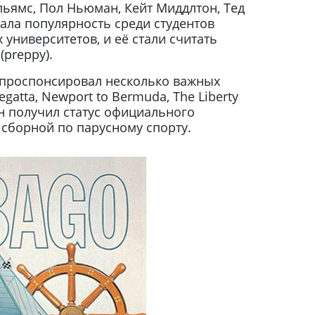
льямс, Пол Ньюман, Кейт Миддлтон, Тед
вала популярность среди студентов
университетов, и её стали считать
(preppy).
o проспонсировал несколько важных
gatta, Newport to Bermuda, The Liberty
 он получил статус официального
сборной по парусному спорту.