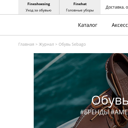
Fineshoesing
Finehat
Доставка, 
Уход за обувью
Головные уборы
Каталог
Аксес
Главная
>
Журнал
>
Обувь Sebago
Обувь
#БРЕНДЫ
#АМЕ