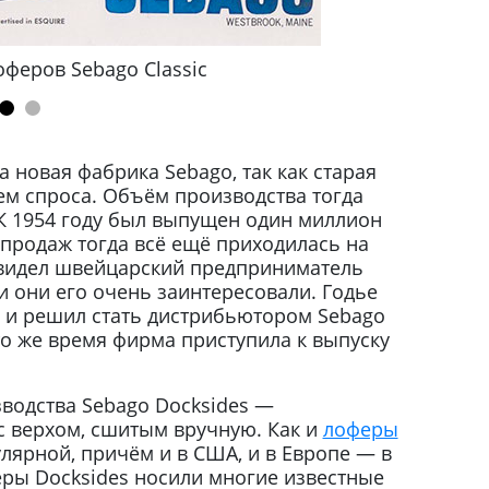
феров Sebago Classic
а новая фабрика Sebago, так как старая
ем спроса. Объём производства тогда
. К 1954 году был выпущен один миллион
 продаж тогда всё ещё приходилась на
 увидел швейцарский предприниматель
 и они его очень заинтересовали. Годье
н и решил стать дистрибьютором Sebago
о же время фирма приступила к выпуску
водства Sebago Docksides —
с верхом, сшитым вручную. Как и
лоферы
пулярной, причём и в США, и в Европе — в
еры Docksides носили многие известные