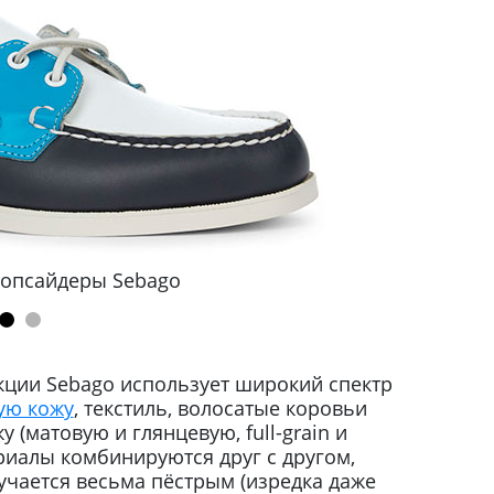
топсайдеры Sebago
кции Sebago использует широкий спектр
ую кожу
, текстиль, волосатые коровьи
 (матовую и глянцевую, full-grain и
ериалы комбинируются друг с другом,
учается весьма пёстрым (изредка даже