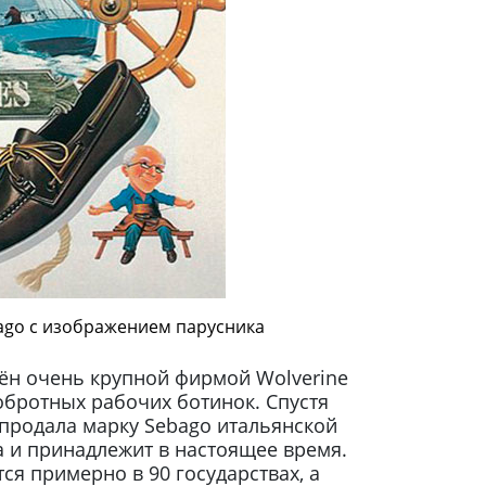
ago с изображением парусника
тён очень крупной фирмой Wolverine
обротных рабочих ботинок. Спустя
 продала марку Sebago итальянской
на и принадлежит в настоящее время.
я примерно в 90 государствах, а