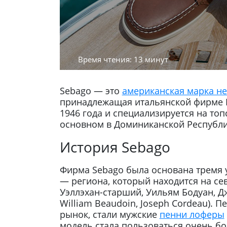
Время чтения: 13 минут
Sebago — это
американская марка н
принадлежащая итальянской фирме Ba
1946 года и специализируется на топ
основном в Доминиканской Республи
История Sebago
Фирма Sebago была основана тремя 
— региона, который находится на се
Уэллэхан-старший, Уильям Бодуан, Джо
William Beaudoin, Joseph Cordeau). 
рынок, стали мужские
пенни лоферы
модель стала пользоваться очень б