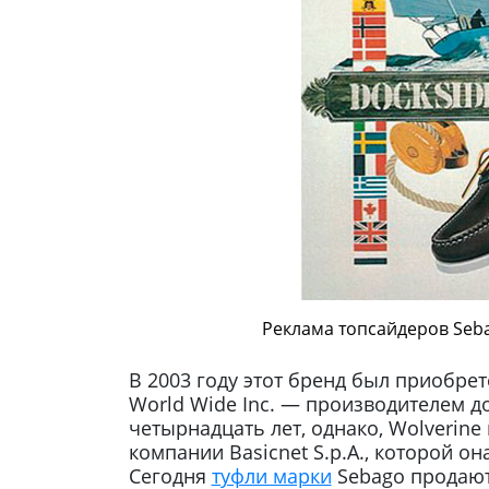
Реклама топсайдеров Seb
В 2003 году этот бренд был приобре
World Wide Inc. — производителем д
четырнадцать лет, однако, Wolverine
компании Basicnet S.p.A., которой о
Сегодня
туфли марки
Sebago продаютс