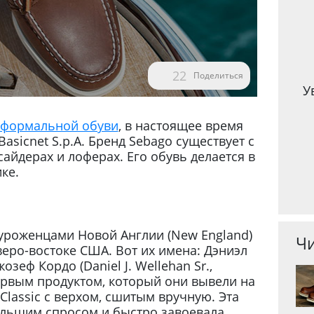
22
Поделиться
У
еформальной обуви
, в настоящее время
sicnet S.p.A. Бренд Sebago существует с
сайдерах и лоферах. Его обувь делается в
ке.
уроженцами Новой Англии (New England)
Чи
веро-востоке США. Вот их имена: Дэниэл
зеф Кордо (Daniel J. Wellehan Sr.,
Первым продуктом, который они вывели на
Classic с верхом, сшитым вручную. Эта
ольшим спросом и быстро завоевала