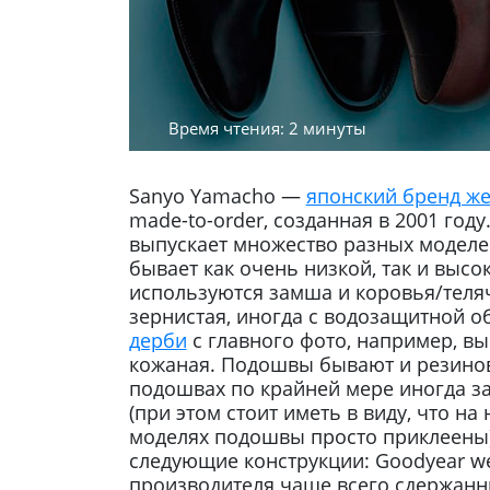
Время чтения: 2 минуты
Sanyo Yamacho —
японский бренд же
made-to-order, созданная в 2001 год
выпускает множество разных моделе
бывает как очень низкой, так и высок
используются замша и коровья/теляч
зернистая, иногда с водозащитной о
дерби
с главного фото, например, в
кожаная. Подошвы бывают и резино
подошвах по крайней мере иногда за
(при этом стоит иметь в виду, что н
моделях подошвы просто приклеены
следующие конструкции: Goodyear we
производителя чаще всего сдержанны