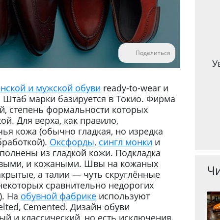
Поделиться
У
нской и мужской обуви
ready-to-wear и
у. Штаб марки базируется в Токио. Фирма
й, степень формальности которых
ой. Для верха, как правило,
ья кожа (обычно гладкая, но изредка
бработкой).
Оксфорды
,
сингл монки
и
ыполнены из гладкой кожи. Подкладка
выми, и кожаными. Швы на кожаных
Чи
крытые, а талии — чуть скруглённые
а некоторых сравнительно недорогих
). На
обувной фабрике
используют
lted, Cemented. Дизайн обуви
й и классический, но есть исключения.