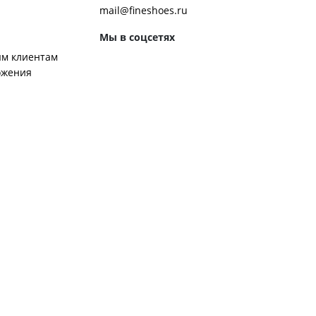
mail@fineshoes.ru
Мы в соцсетях
м клиентам
ожения
Способы оплаты
ром журнала
ей:
 обуви
 обувь к костюму
ботинки чакка
ероб Джона Леннона
ренды обуви
ором
ой работы известных брендов