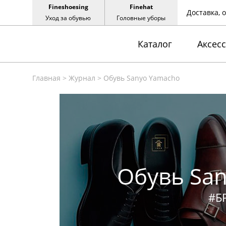
Fineshoesing
Finehat
Доставка, 
Уход за обувью
Головные уборы
Каталог
Аксес
Главная
>
Журнал
>
Обувь Sanyo Yamacho
Обувь Sa
#Б