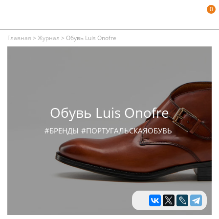
0
Главная
>
Журнал
>
Обувь Luis Onofre
Обувь Luis Onofre
#БРЕНДЫ
#ПОРТУГАЛЬСКАЯОБУВЬ