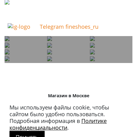
Telegram fineshoes_ru
Магазин в Москве
+7 495 66-2-9876
Мы используем файлы cookie, чтобы
119021
,
г. Москва
,
сайтом было удобно пользоваться.
ул. Льва Толстого, д. 23/7,
Подробная информация в
Политике
стр. 3, п. 3, 1 эт.
конфиденциальности
.
Режим работы: