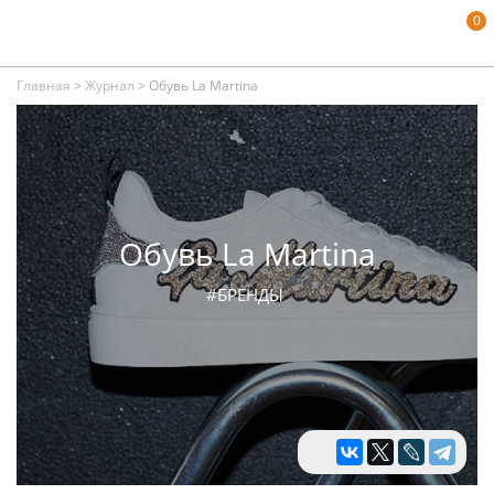
0
Главная
>
Журнал
>
Обувь La Martina
Обувь La Martina
#БРЕНДЫ