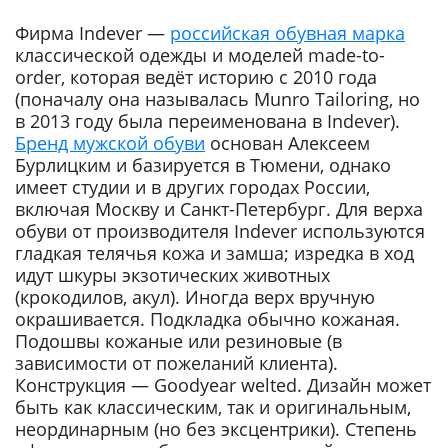
Фирма Indever —
российская обувная марка
классической одежды и моделей made-to-
order, которая ведёт историю с 2010 года
(поначалу она называлась Munro Tailoring, но
в 2013 году была переименована в Indever).
Бренд мужской обуви
основан Алексеем
Бурлицким и базируется в Тюмени, однако
имеет студии и в других городах России,
включая Москву и Санкт-Петербург. Для верха
обуви от производителя Indever используются
гладкая телячья кожа и замша; изредка в ход
идут шкуры экзотических животных
(крокодилов, акул). Иногда верх вручную
окрашивается. Подкладка обычно кожаная.
Подошвы кожаные или резиновые (в
зависимости от пожеланий клиента).
Конструкция — Goodyear welted. Дизайн может
быть как классическим, так и оригинальным,
неординарным (но без эксцентрики). Степень