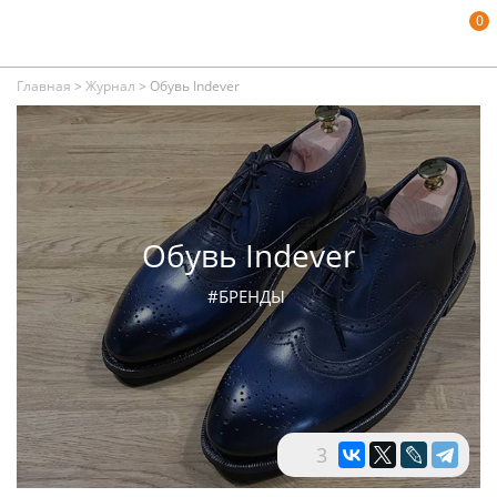
0
Главная
>
Журнал
>
Обувь Indever
Обувь Indever
#БРЕНДЫ
3