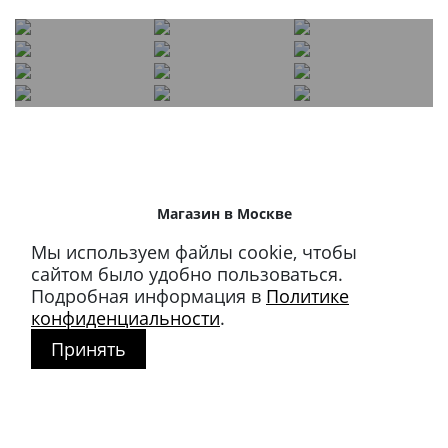
Магазин в Москве
+7 495 66-2-9876
Мы используем файлы cookie, чтобы
119021
,
г. Москва
,
сайтом было удобно пользоваться.
ул. Льва Толстого, д. 23/7,
Подробная информация в
Политике
стр. 3, п. 3, 1 эт.
конфиденциальности
.
Принять
Режим работы:
пн-пт: 11:00 – 21:00
сб-вс и праздники: 11:00 – 19:00