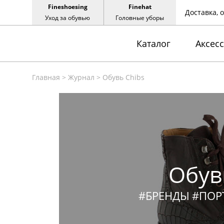
Fineshoesing
Finehat
Доставка, 
Уход за обувью
Головные уборы
Каталог
Аксес
Главная
>
Журнал
>
Обувь Chibs
Обув
#БРЕНДЫ
#ПОР