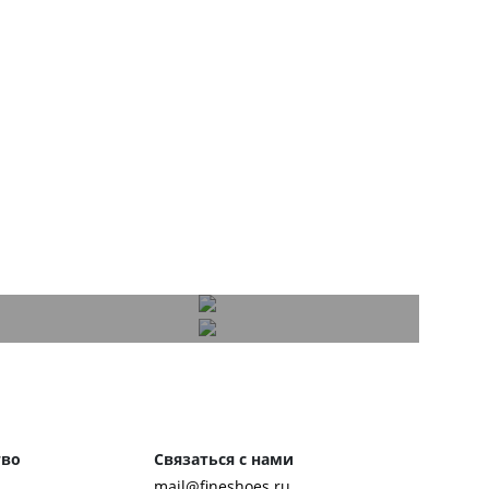
тво
Связаться с нами
mail@fineshoes.ru