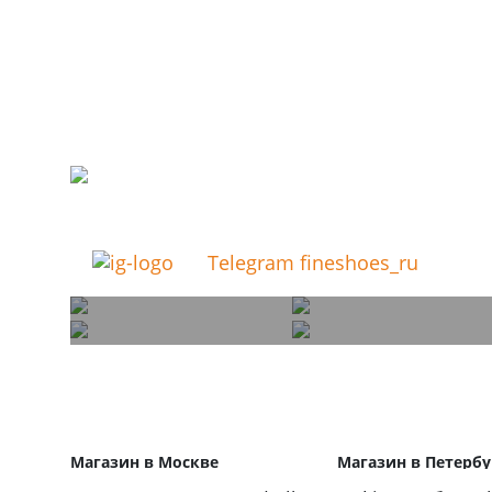
Telegram fineshoes_ru
Магазин в Москве
Магазин в Петербу
+7 495 66-2-9876
+7 812 40-727-60