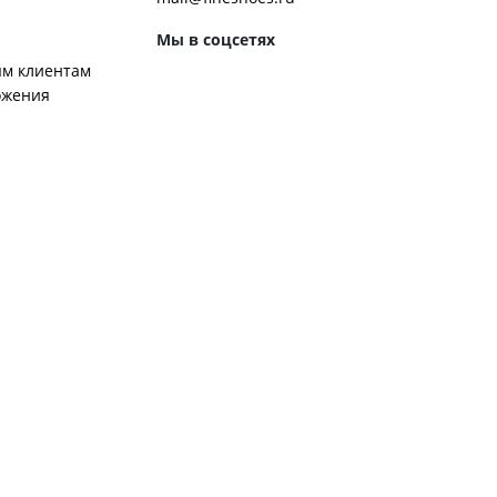
Мы в соцсетях
м клиентам
ожения
Способы оплаты
ром журнала
ей:
 обуви
 обувь к костюму
ботинки чакка
ероб Джона Леннона
ренды обуви
ором
ой работы известных брендов
ьна.