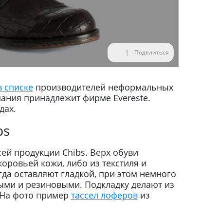
1
Поделиться
в списке
производителей неформальных
ания принадлежит фирме Evereste.
дах.
bs
сей продукции Chibs. Верх обуви
коровьей кожи, либо из текстиля и
гда оставляют гладкой, при этом немного
ми и резиновыми. Подкладку делают из
 На фото пример
тассел лоферов
из