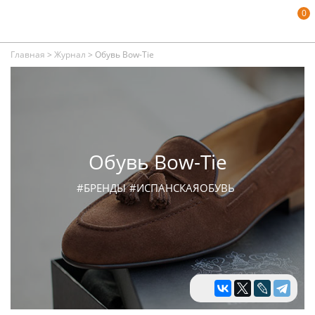
0
Главная
>
Журнал
>
Обувь Bow-Tie
Обувь Bow-Tie
#БРЕНДЫ
#ИСПАНСКАЯОБУВЬ