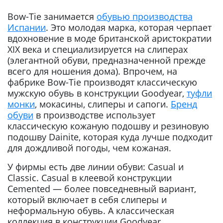
Bow-Tie занимается
обувью производства
Испании
. Это молодая марка, которая черпает
вдохновение в моде британской аристократии
XIX века и специализируется на слиперах
(элегантной обуви, предназначенной прежде
всего для ношения дома). Впрочем, на
фабрике Bow-Tie производят классическую
мужскую обувь в конструкции Goodyear,
туфли
монки
, мокасины, слиперы и сапоги.
Бренд
обуви
в производстве использует
классическую кожаную подошву и резиновую
подошву Dainite, которая куда лучше подходит
для дождливой погоды, чем кожаная.
У фирмы есть две линии обуви: Casual и
Classic. Casual в клеевой конструкции
Cemented — более повседневный вариант,
который включает в себя слиперы и
неформальную обувь. А классическая
коллекция в конструкции Goodyear