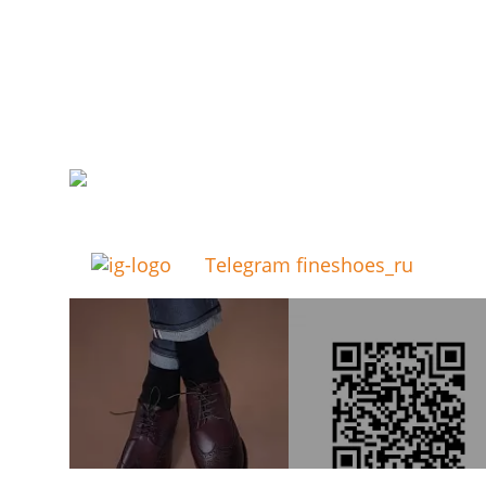
Telegram fineshoes_ru