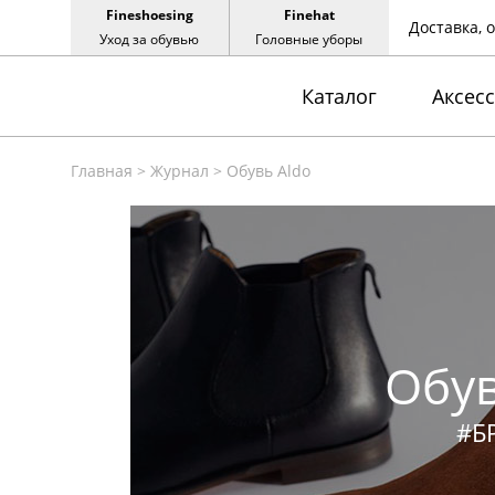
Fineshoesing
Finehat
Доставка, 
Уход за обувью
Головные уборы
Каталог
Аксес
Главная
>
Журнал
>
Обувь Aldo
Обув
#Б