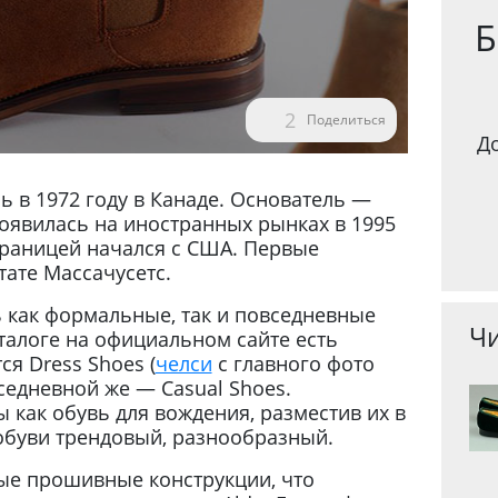
Б
2
Поделиться
Д
ь в 1972 году в Канаде. Основатель —
оявилась на иностранных рынках в 1995
 границей начался с США. Первые
ате Массачусетс.
ь как формальные, так и повседневные
Чи
аталоге на официальном сайте есть
я Dress Shoes (
челси
с главного фото
вседневной же — Casual Shoes.
как обувь для вождения, разместив их в
 обуви трендовый, разнообразный.
ые прошивные конструкции, что