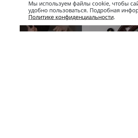
Мы используем файлы cookie, чтобы са
удобно пользоваться. Подробная инфо
Политике конфиденциальности
.
Магазин в Москве
Магазин в Петербу
+7 495 66-2-9876
+7 812 40-727-60
119021
,
г. Москва
,
191024
,
г. Санкт-Пе
ул. Льва Толстого, д. 23/7,
ул. Миргородская, д.
стр. 3, п. 3, 1 эт.
вход с ул. Кременчу