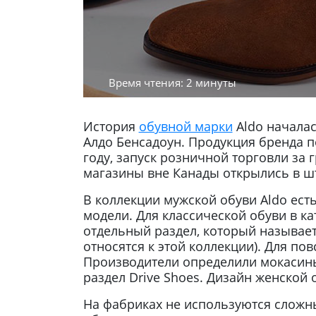
Время чтения: 2 минуты
История
обувной марки
Aldo началас
Алдо Бенсадоун. Продукция бренда п
году, запуск розничной торговли за
магазины вне Канады открылись в шт
В коллекции мужской обуви Aldo ест
модели. Для классической обуви в к
отдельный раздел, который называетс
относятся к этой коллекции). Для по
Производители определили мокасины 
раздел Drive Shoes. Дизайн женской
На фабриках не используются сложн