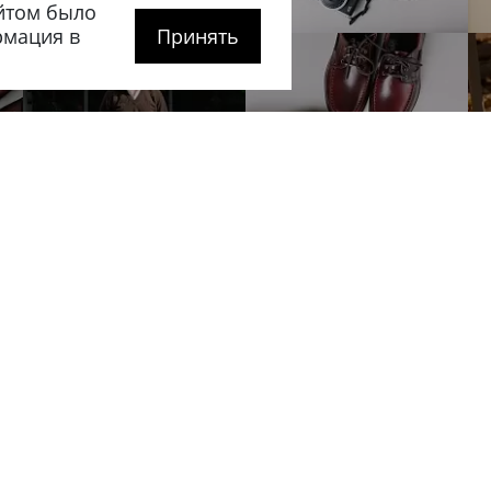
йтом было
рмация в
Принять
рге
Покупателям
Сотрудничес
О компании
Вакансии
тербург
,
Как оформить заказ
Оптовикам
 20
Доставка и оплата
Мастерским
гская
Обмен и возврат
Корпоративны