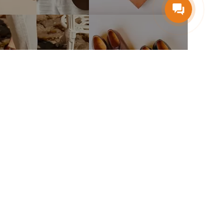
тво
Связаться с нами
mail@fineshoes.ru
Мы в соцсетях
м клиентам