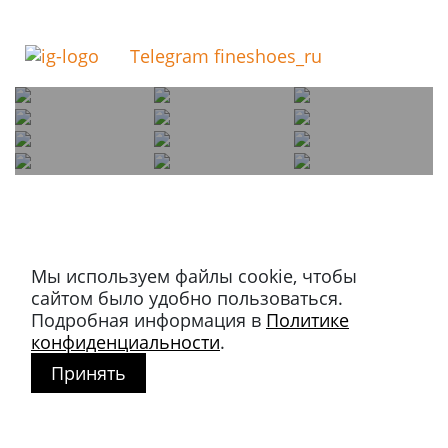
Telegram fineshoes_ru
Мы используем файлы cookie, чтобы
Магазин в Москве
сайтом было удобно пользоваться.
+7 495 66-2-9876
Подробная информация в
Политике
119021
,
г. Москва
,
конфиденциальности
.
ул. Льва Толстого, д. 23/7,
Принять
стр. 3, п. 3, 1 эт.
Режим работы:
пн-пт: 11:00 – 21:00