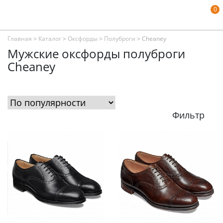
0
Главная
>
Каталог
>
Оксфорды
>
Полуброги
>
Cheaney
Мужские оксфорды полуброги
Cheaney
Фильтр