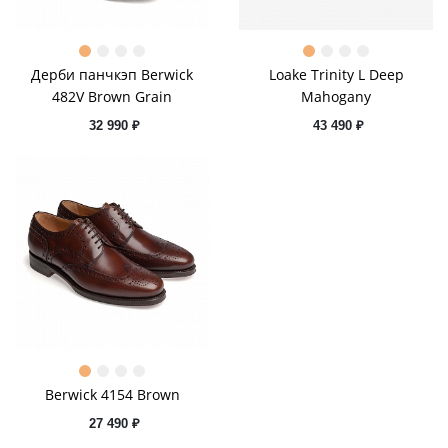
Дерби панчкэп Berwick
Loake Trinity L Deep
482V Brown Grain
Mahogany
32 990 ₽
43 490 ₽
Berwick 4154 Brown
27 490 ₽