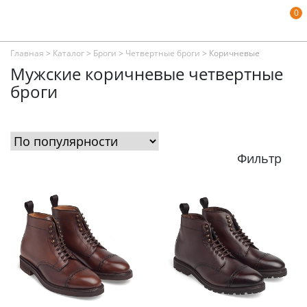
0
Главная
>
Каталог
>
Броги
>
Четвертные броги
>
Коричневые
Мужские коричневые четвертные
броги
Фильтр